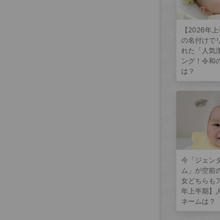
【2026年
の名付けで
れた「人気
ング！令和
は？
今「ジェン
ム」が空前
女どちらもア
年上半期】
ネームは？