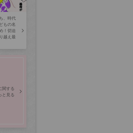
ち、時代
どもの名
め！切迫
り越え最
に関する
っと見る