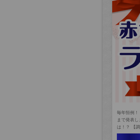
毎年恒例！
まで発表し
は！？ 【調