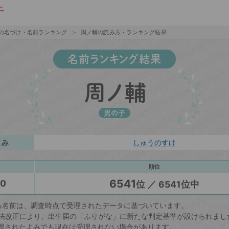
の名づけ・名前ランキング
周ノ輔の読み方・ランキング結果
名前ランキング結果
周ノ輔
男の子
よみ
しゅうのすけ
順位
6541
20
位 ／ 6541位中
る名前は、調査時点で受理されたデータに基づいています。
戸籍法改正により、出生届の「ふりがな」に新たな判定基準が設けられまし
理されたよみでも現在は受理されない場合があります。