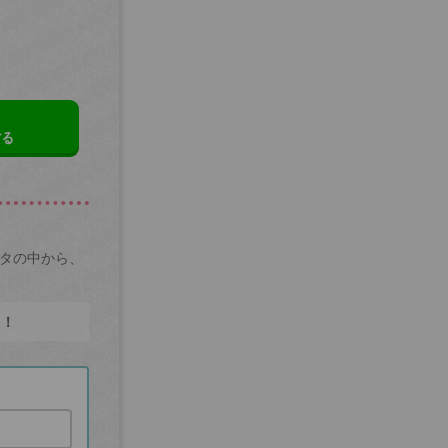
する
ータの中から、
た！