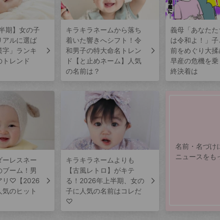
上半期】女の子
キラキラネームから落ち
義母「あなたた
リアルに選ば
着いた響きへシフト！令
は令和よ！」子
漢字」ランキ
和男子の特大命名トレン
前をめぐり大揉
のトレンド
ド【と止めネーム】人気
早産の危機を乗
の名前は？
終決着は
名前・名づけ
ニュースをも
ダーレスネー
キラキラネームよりも
のブーム！男
【古風レトロ】がキテ
リ♡【2026
る！2026年上半期、女の
人気のヒット
子に人気の名前はコレだ
♡