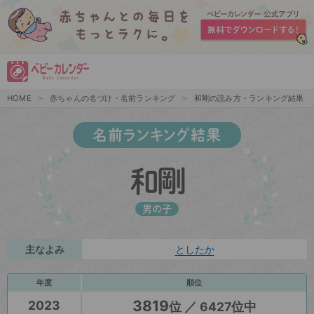
HOME
赤ちゃんの名づけ・名前ランキング
和剛の読み方・ランキング結果
名前ランキング結果
和剛
男の子
主なよみ
としたか
年度
順位
3819
2023
位 ／ 6427位中