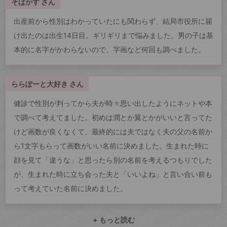
そばかす さん
出産前から性別はわかっていたにも関わらず、結局市役所に届
け出たのは出生14日目。ギリギリまで悩みました。男の子は基
本的に名字がかわらないので、字画など何回も調べました。
ららぽーと大好き さん
健診で性別が判ってから夫が時々思い出したようにネットや本
で調べて考えてました。初めは潤とか翼とかがいいと言ってた
けど画数が良くなくて、最終的には夫ではなく夫の父の名前か
ら1文字もらって画数がいい名前に決めました。生まれた時に
顔を見て「違うな」と思ったら別の名前を考えるつもりでした
が、生まれた時に立ち会った夫と「いいよね」と言い合い前も
って考えていた名前に決めました。
+ もっと読む