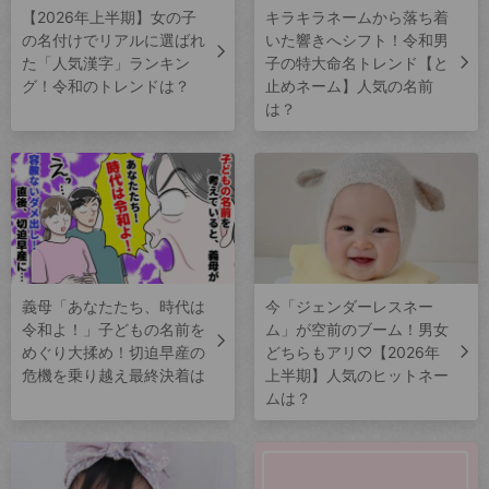
【2026年上半期】女の子
キラキラネームから落ち着
の名付けでリアルに選ばれ
いた響きへシフト！令和男
た「人気漢字」ランキン
子の特大命名トレンド【と
グ！令和のトレンドは？
止めネーム】人気の名前
は？
義母「あなたたち、時代は
今「ジェンダーレスネー
令和よ！」子どもの名前を
ム」が空前のブーム！男女
めぐり大揉め！切迫早産の
どちらもアリ♡【2026年
危機を乗り越え最終決着は
上半期】人気のヒットネー
ムは？