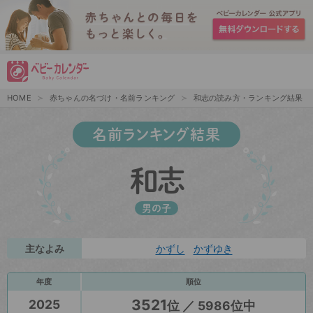
HOME
赤ちゃんの名づけ・名前ランキング
和志の読み方・ランキング結果
名前ランキング結果
和志
男の子
主なよみ
かずし
かずゆき
年度
順位
3521
2025
位 ／ 5986位中