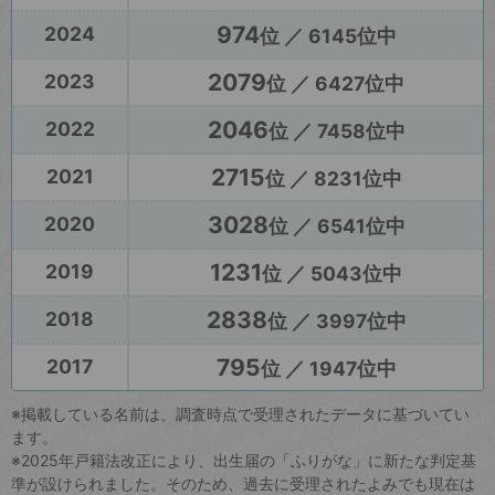
974
2024
位 ／ 6145位中
2079
2023
位 ／ 6427位中
2046
2022
位 ／ 7458位中
2715
2021
位 ／ 8231位中
3028
2020
位 ／ 6541位中
1231
2019
位 ／ 5043位中
2838
2018
位 ／ 3997位中
795
2017
位 ／ 1947位中
※掲載している名前は、調査時点で受理されたデータに基づいてい
ます。
※2025年戸籍法改正により、出生届の「ふりがな」に新たな判定基
準が設けられました。そのため、過去に受理されたよみでも現在は