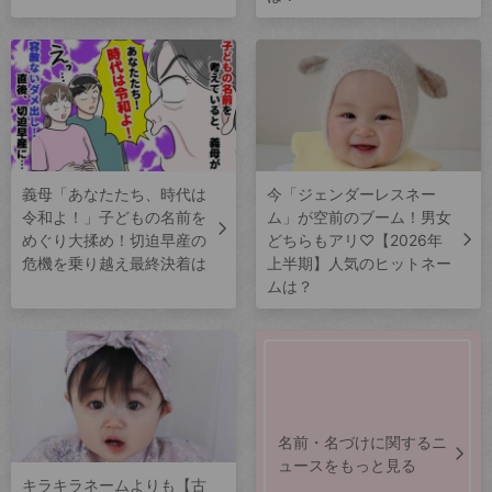
義母「あなたたち、時代は
今「ジェンダーレスネー
令和よ！」子どもの名前を
ム」が空前のブーム！男女
めぐり大揉め！切迫早産の
どちらもアリ♡【2026年
危機を乗り越え最終決着は
上半期】人気のヒットネー
ムは？
名前・名づけに関するニ
ュースをもっと見る
キラキラネームよりも【古