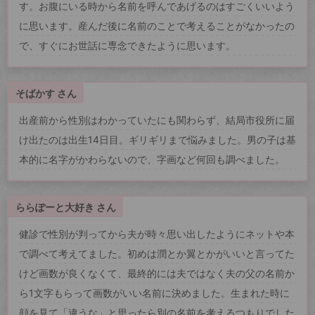
す。お腹にいる時から名前を呼んであげるのはすごくいいよう
に思います。産んだ後に名前のことで考えることがなかったの
で、すぐにお世話に専念できたように思います。
そばかす さん
出産前から性別はわかっていたにも関わらず、結局市役所に届
け出たのは出生14日目。ギリギリまで悩みました。男の子は基
本的に名字がかわらないので、字画など何回も調べました。
ららぽーと大好き さん
健診で性別が判ってから夫が時々思い出したようにネットや本
で調べて考えてました。初めは潤とか翼とかがいいと言ってた
けど画数が良くなくて、最終的には夫ではなく夫の父の名前か
ら1文字もらって画数がいい名前に決めました。生まれた時に
顔を見て「違うな」と思ったら別の名前を考えるつもりでした