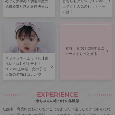
めぐり大揉め！切迫早産の
どちらもアリ♡【2026年
危機を乗り越え最終決着は
上半期】人気のヒットネー
ムは？
名前・名づけに関するニ
ュースをもっと見る
キラキラネームよりも【古
風レトロ】がキテる！
2026年上半期、女の子に
人気の名前はコレだ♡
EXPERIENCE
赤ちゃんの名づけの体験談
妊娠中、育児中にわからないことがあったり迷ったときに参考にな
るのが先輩ママ達の体験談。ここでは命名・名づけに関するみんな