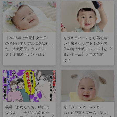
【2026年上半期】女の子
キラキラネームから落ち着
の名付けでリアルに選ばれ
いた響きへシフト！令和男
た「人気漢字」ランキン
子の特大命名トレンド【と
グ！令和のトレンドは？
止めネーム】人気の名前
は？
義母「あなたたち、時代は
今「ジェンダーレスネー
令和よ！」子どもの名前を
ム」が空前のブーム！男女