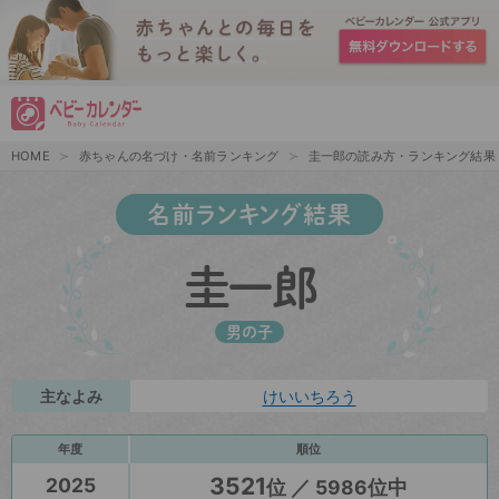
HOME
赤ちゃんの名づけ・名前ランキング
圭一郎の読み方・ランキング結果
名前ランキング結果
圭一郎
男の子
主なよみ
けいいちろう
年度
順位
3521
2025
位 ／ 5986位中