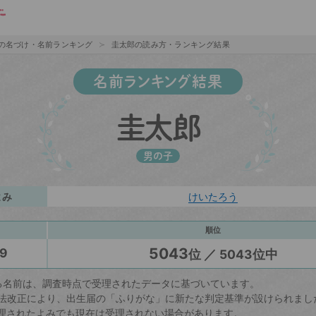
の名づけ・名前ランキング
圭太郎の読み方・ランキング結果
名前ランキング結果
圭太郎
男の子
よみ
けいたろう
順位
5043
9
位 ／ 5043位中
る名前は、調査時点で受理されたデータに基づいています。
戸籍法改正により、出生届の「ふりがな」に新たな判定基準が設けられまし
理されたよみでも現在は受理されない場合があります。