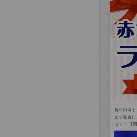
毎年恒例！
まで発表し
は！？ 【調