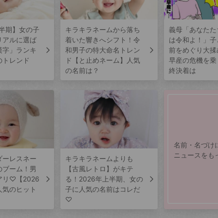
上半期】女の子
キラキラネームから落ち
義母「あなたた
リアルに選ば
着いた響きへシフト！令
は令和よ！」子
漢字」ランキ
和男子の特大命名トレン
前をめぐり大揉
のトレンド
ド【と止めネーム】人気
早産の危機を乗
の名前は？
終決着は
名前・名づけ
ニュースをも
ダーレスネー
キラキラネームよりも
のブーム！男
【古風レトロ】がキテ
リ♡【2026
る！2026年上半期、女の
人気のヒット
子に人気の名前はコレだ
♡