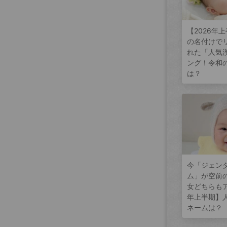
【2026年
の名付けで
れた「人気
ング！令和
は？
今「ジェン
ム」が空前
女どちらもア
年上半期】
ネームは？