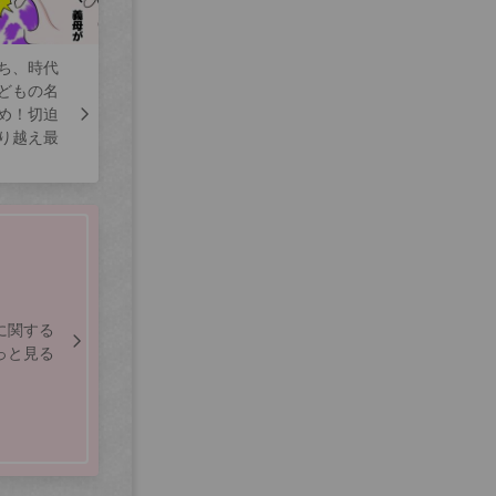
ち、時代
どもの名
め！切迫
り越え最
に関する
っと見る