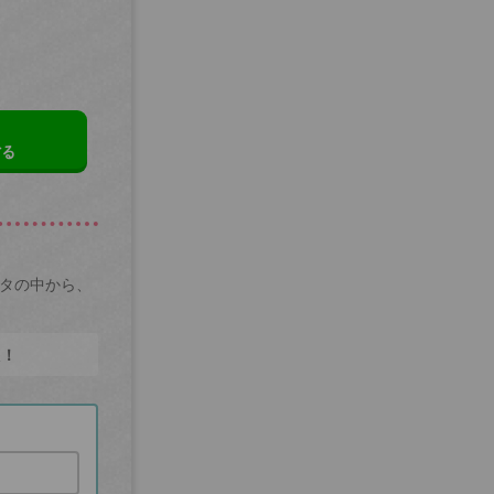
する
ータの中から、
た！