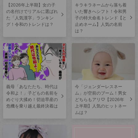
【2026年上半期】女の子
キラキラネームから落ち着
の名付けでリアルに選ばれ
いた響きへシフト！令和男
た「人気漢字」ランキン
子の特大命名トレンド【と
グ！令和のトレンドは？
止めネーム】人気の名前
は？
義母「あなたたち、時代は
今「ジェンダーレスネー
令和よ！」子どもの名前を
ム」が空前のブーム！男女
めぐり大揉め！切迫早産の
どちらもアリ♡【2026年
危機を乗り越え最終決着は
上半期】人気のヒットネー
ムは？