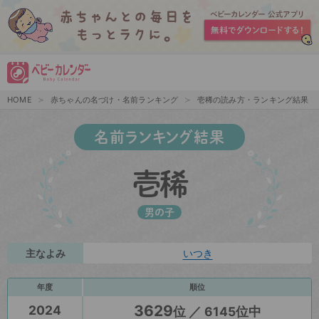
HOME
赤ちゃんの名づけ・名前ランキング
壱稀の読み方・ランキング結果
名前ランキング結果
壱稀
男の子
主なよみ
いつき
年度
順位
3629
2024
位 ／ 6145位中