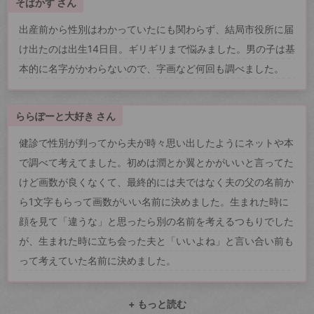
そばかす さん
出産前から性別はわかっていたにも関わらず、結局市役所に届
け出たのは出生14日目。ギリギリまで悩みました。男の子は基
本的に名字がかわらないので、字画など何回も調べました。
ららぽーと大好き さん
健診で性別が判ってから夫が時々思い出したようにネットや本
で調べて考えてました。初めは潤とか翼とかがいいと言ってた
けど画数が良くなくて、最終的には夫ではなく夫の父の名前か
ら1文字もらって画数がいい名前に決めました。生まれた時に
顔を見て「違うな」と思ったら別の名前を考えるつもりでした
が、生まれた時に立ち会った夫と「いいよね」と言い合い前も
って考えていた名前に決めました。
+ もっと読む