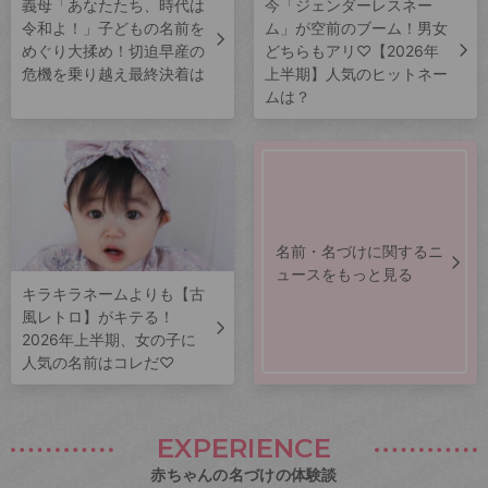
義母「あなたたち、時代は
今「ジェンダーレスネー
令和よ！」子どもの名前を
ム」が空前のブーム！男女
めぐり大揉め！切迫早産の
どちらもアリ♡【2026年
危機を乗り越え最終決着は
上半期】人気のヒットネー
ムは？
名前・名づけに関するニ
ュースをもっと見る
キラキラネームよりも【古
風レトロ】がキテる！
2026年上半期、女の子に
人気の名前はコレだ♡
EXPERIENCE
赤ちゃんの名づけの体験談