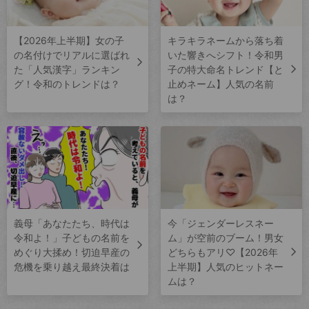
【2026年上半期】女の子
キラキラネームから落ち着
の名付けでリアルに選ばれ
いた響きへシフト！令和男
た「人気漢字」ランキン
子の特大命名トレンド【と
グ！令和のトレンドは？
止めネーム】人気の名前
は？
義母「あなたたち、時代は
今「ジェンダーレスネー
令和よ！」子どもの名前を
ム」が空前のブーム！男女
めぐり大揉め！切迫早産の
どちらもアリ♡【2026年
危機を乗り越え最終決着は
上半期】人気のヒットネー
ムは？