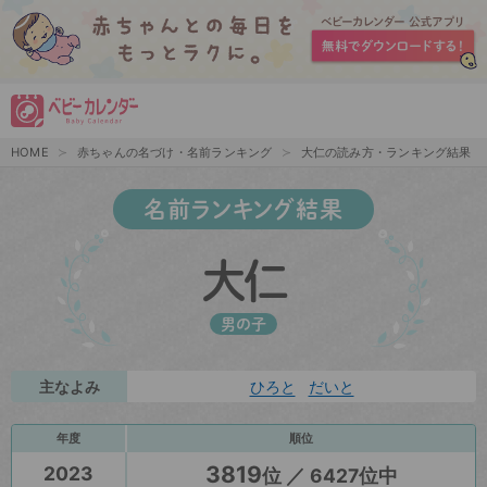
HOME
赤ちゃんの名づけ・名前ランキング
大仁の読み方・ランキング結果
名前ランキング結果
大仁
男の子
主なよみ
ひろと
だいと
年度
順位
3819
2023
位 ／ 6427位中