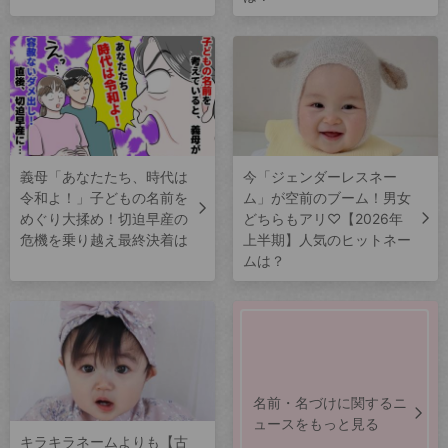
義母「あなたたち、時代は
今「ジェンダーレスネー
令和よ！」子どもの名前を
ム」が空前のブーム！男女
めぐり大揉め！切迫早産の
どちらもアリ♡【2026年
危機を乗り越え最終決着は
上半期】人気のヒットネー
ムは？
名前・名づけに関するニ
ュースをもっと見る
キラキラネームよりも【古