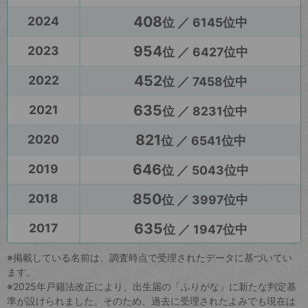
408
2024
位 ／ 6145位中
954
2023
位 ／ 6427位中
452
2022
位 ／ 7458位中
635
2021
位 ／ 8231位中
821
2020
位 ／ 6541位中
646
2019
位 ／ 5043位中
850
2018
位 ／ 3997位中
635
2017
位 ／ 1947位中
※掲載している名前は、調査時点で受理されたデータに基づいてい
ます。
※2025年戸籍法改正により、出生届の「ふりがな」に新たな判定基
準が設けられました。そのため、過去に受理されたよみでも現在は