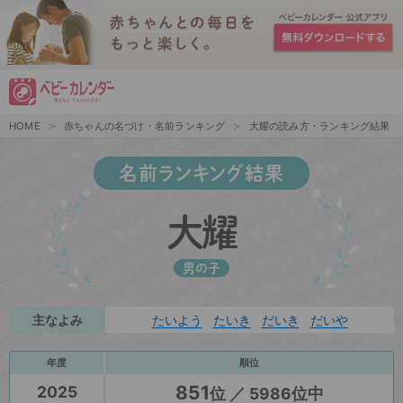
HOME
赤ちゃんの名づけ・名前ランキング
大耀の読み方・ランキング結果
名前ランキング結果
大耀
男の子
主なよみ
たいよう
たいき
だいき
だいや
年度
順位
851
2025
位 ／ 5986位中