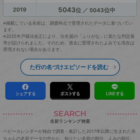
5043
2019
位 ／ 5043位中
※掲載している名前は、調査時点で受理されたデータに基づいてい
ます。
※2025年戸籍法改正により、出生届の「ふりがな」に新たな判定基
準が設けられました。そのため、過去に受理されたよみでも現在は
受理されない場合があります。
た行の名づけエピソードを読む
シェアする
ポストする
LINEする
SEARCH
名前ランキング検索
ベビーカレンダーが独自で調査・集計した2017年以降に生まれた赤
ちゃんの名前データの中から、知りたい名前の順位、よみの順位、