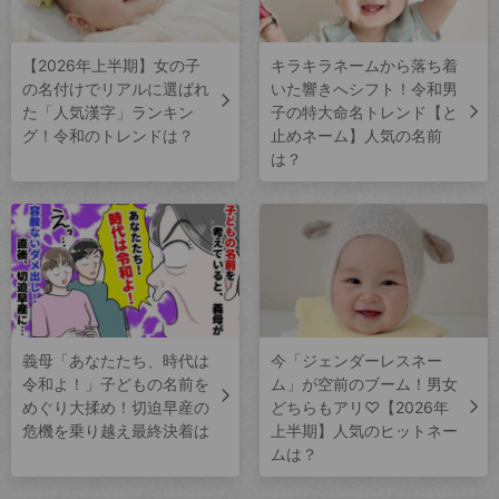
【2026年上半期】女の子
キラキラネームから落ち着
の名付けでリアルに選ばれ
いた響きへシフト！令和男
た「人気漢字」ランキン
子の特大命名トレンド【と
グ！令和のトレンドは？
止めネーム】人気の名前
は？
義母「あなたたち、時代は
今「ジェンダーレスネー
令和よ！」子どもの名前を
ム」が空前のブーム！男女
めぐり大揉め！切迫早産の
どちらもアリ♡【2026年
危機を乗り越え最終決着は
上半期】人気のヒットネー
ムは？