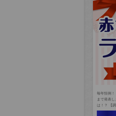
毎年恒例！
まで発表し
は！？ 【調