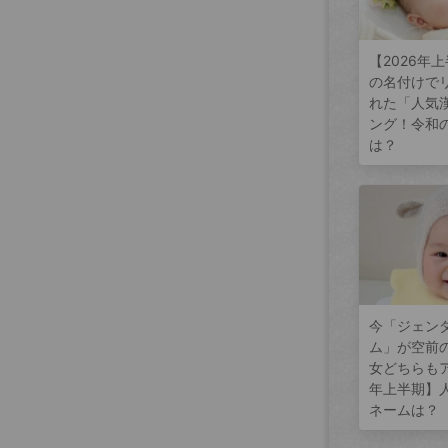
【2026年
の名付けで
れた「人気
ング！令和
は？
今「ジェン
ム」が空前
女どちらもア
年上半期】
ネームは？