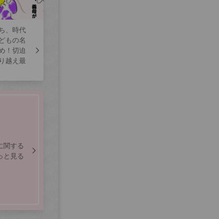
ち、時代
どもの名
め！切迫
り越え最
に関する
っと見る