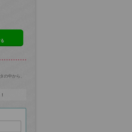
する
ータの中から、
た！