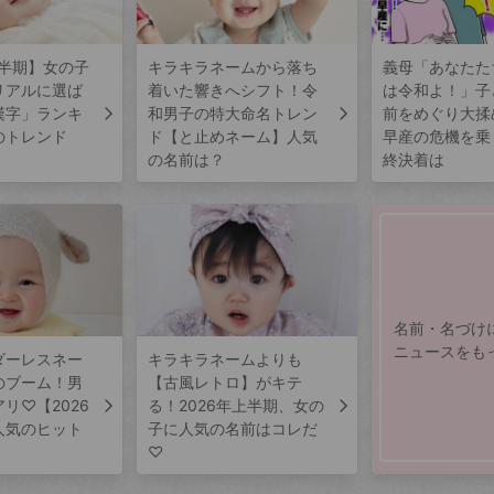
上半期】女の子
キラキラネームから落ち
義母「あなたた
リアルに選ば
着いた響きへシフト！令
は令和よ！」子
漢字」ランキ
和男子の特大命名トレン
前をめぐり大揉
のトレンド
ド【と止めネーム】人気
早産の危機を乗
の名前は？
終決着は
名前・名づけ
ニュースをも
ダーレスネー
キラキラネームよりも
のブーム！男
【古風レトロ】がキテ
リ♡【2026
る！2026年上半期、女の
人気のヒット
子に人気の名前はコレだ
♡