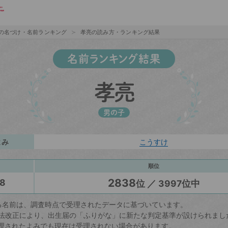
の名づけ・名前ランキング
孝亮の読み方・ランキング結果
名前ランキング結果
孝亮
男の子
よみ
こうすけ
順位
2838
8
位 ／ 3997位中
る名前は、調査時点で受理されたデータに基づいています。
戸籍法改正により、出生届の「ふりがな」に新たな判定基準が設けられまし
理されたよみでも現在は受理されない場合があります。