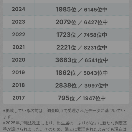
1985
2024
位 ／ 6145位中
2079
2023
位 ／ 6427位中
1723
2022
位 ／ 7458位中
2221
2021
位 ／ 8231位中
3663
2020
位 ／ 6541位中
1862
2019
位 ／ 5043位中
2838
2018
位 ／ 3997位中
795
2017
位 ／ 1947位中
※掲載している名前は、調査時点で受理されたデータに基づいてい
ます。
※2025年戸籍法改正により、出生届の「ふりがな」に新たな判定基
準が設けられました。そのため、過去に受理されたよみでも現在は