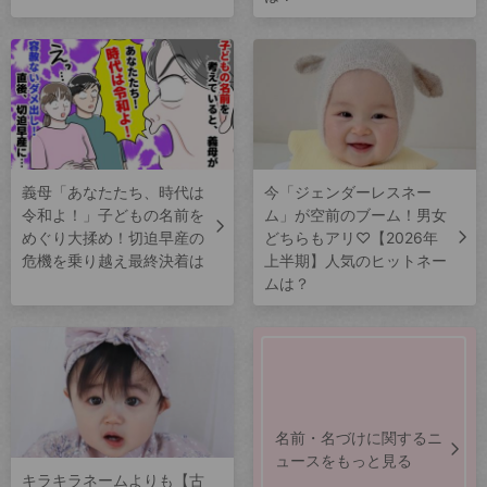
義母「あなたたち、時代は
今「ジェンダーレスネー
令和よ！」子どもの名前を
ム」が空前のブーム！男女
めぐり大揉め！切迫早産の
どちらもアリ♡【2026年
危機を乗り越え最終決着は
上半期】人気のヒットネー
ムは？
名前・名づけに関するニ
ュースをもっと見る
キラキラネームよりも【古