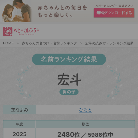
HOME
赤ちゃんの名づけ・名前ランキング
宏斗の読み方・ランキング結果
名前ランキング結果
宏斗
男の子
主なよみ
ひろと
年度
順位
2480
2025
位 ／ 5986位中