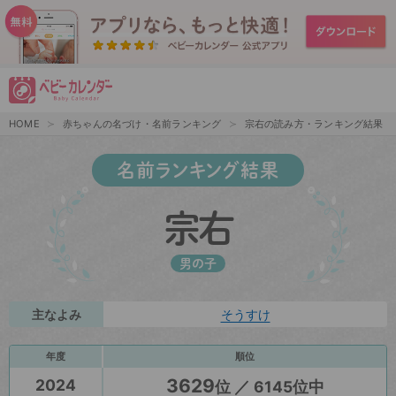
HOME
赤ちゃんの名づけ・名前ランキング
宗右の読み方・ランキング結果
名前ランキング結果
宗右
男の子
主なよみ
そうすけ
年度
順位
3629
2024
位 ／ 6145位中