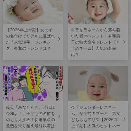
【2026年上半期】女の子
キラキラネームから落ち着
の名付けでリアルに選ばれ
いた響きへシフト！令和男
た「人気漢字」ランキン
子の特大命名トレンド【と
グ！令和のトレンドは？
止めネーム】人気の名前
は？
義母「あなたたち、時代は
今「ジェンダーレスネー
令和よ！」子どもの名前を
ム」が空前のブーム！男女
めぐり大揉め！切迫早産の
どちらもアリ♡【2026年
危機を乗り越え最終決着は
上半期】人気のヒットネー