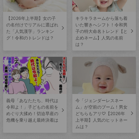
【2026年上半期】女の子
キラキラネームから落ち着
の名付けでリアルに選ばれ
いた響きへシフト！令和男
た「人気漢字」ランキン
子の特大命名トレンド【と
グ！令和のトレンドは？
止めネーム】人気の名前
は？
義母「あなたたち、時代は
今「ジェンダーレスネー
令和よ！」子どもの名前を
ム」が空前のブーム！男女
めぐり大揉め！切迫早産の
どちらもアリ♡【2026年
危機を乗り越え最終決着は
上半期】人気のヒットネー
ムは？