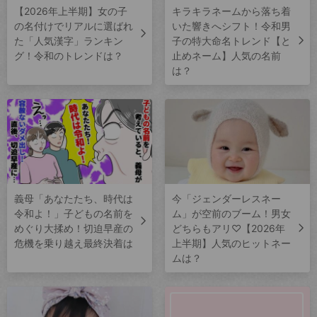
【2026年上半期】女の子
キラキラネームから落ち着
の名付けでリアルに選ばれ
いた響きへシフト！令和男
た「人気漢字」ランキン
子の特大命名トレンド【と
グ！令和のトレンドは？
止めネーム】人気の名前
は？
義母「あなたたち、時代は
今「ジェンダーレスネー
令和よ！」子どもの名前を
ム」が空前のブーム！男女
めぐり大揉め！切迫早産の
どちらもアリ♡【2026年
危機を乗り越え最終決着は
上半期】人気のヒットネー
ムは？