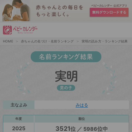
HOME
赤ちゃんの名づけ・名前ランキング
実明の読み方・ランキング結果
名前ランキング結果
実明
男の子
主なよみ
みはる
年度
順位
3521
2025
位 ／ 5986位中