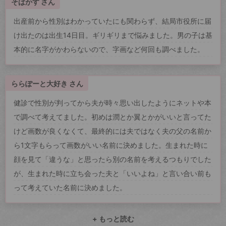
そばかす さん
出産前から性別はわかっていたにも関わらず、結局市役所に届
け出たのは出生14日目。ギリギリまで悩みました。男の子は基
本的に名字がかわらないので、字画など何回も調べました。
ららぽーと大好き さん
健診で性別が判ってから夫が時々思い出したようにネットや本
で調べて考えてました。初めは潤とか翼とかがいいと言ってた
けど画数が良くなくて、最終的には夫ではなく夫の父の名前か
ら1文字もらって画数がいい名前に決めました。生まれた時に
顔を見て「違うな」と思ったら別の名前を考えるつもりでした
が、生まれた時に立ち会った夫と「いいよね」と言い合い前も
って考えていた名前に決めました。
+ もっと読む