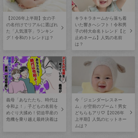
【2026年上半期】女の子
キラキラネームから落ち着
の名付けでリアルに選ばれ
いた響きへシフト！令和男
た「人気漢字」ランキン
子の特大命名トレンド【と
グ！令和のトレンドは？
止めネーム】人気の名前
は？
義母「あなたたち、時代は
今「ジェンダーレスネー
令和よ！」子どもの名前を
ム」が空前のブーム！男女
めぐり大揉め！切迫早産の
どちらもアリ♡【2026年
危機を乗り越え最終決着は
上半期】人気のヒットネー
ムは？