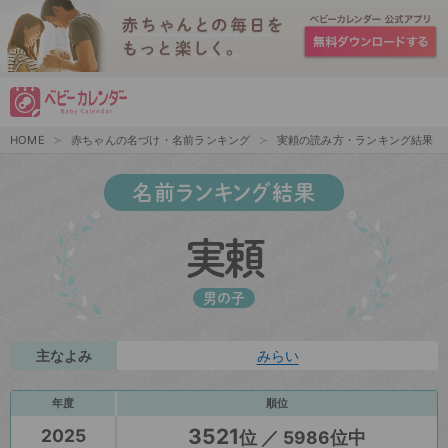
HOME
赤ちゃんの名づけ・名前ランキング
実頼の読み方・ランキング結果
名前ランキング結果
実頼
男の子
主なよみ
みらい
年度
順位
3521
2025
位 ／ 5986位中