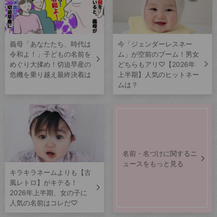
義母「あなたたち、時代は
今「ジェンダーレスネー
令和よ！」子どもの名前を
ム」が空前のブーム！男女
めぐり大揉め！切迫早産の
どちらもアリ♡【2026年
危機を乗り越え最終決着は
上半期】人気のヒットネー
ムは？
名前・名づけに関するニ
ュースをもっと見る
キラキラネームよりも【古
風レトロ】がキテる！
2026年上半期、女の子に
人気の名前はコレだ♡