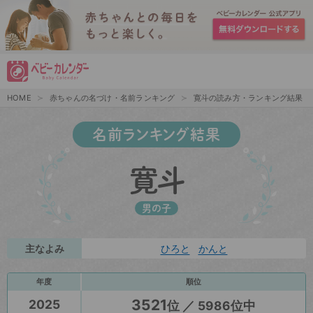
HOME
赤ちゃんの名づけ・名前ランキング
寛斗の読み方・ランキング結果
名前ランキング結果
寛斗
男の子
主なよみ
ひろと
かんと
年度
順位
3521
2025
位 ／ 5986位中