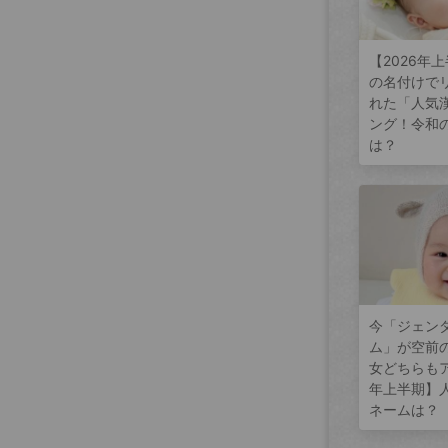
【2026年
の名付けで
れた「人気
ング！令和
は？
今「ジェン
ム」が空前
女どちらもア
年上半期】
ネームは？