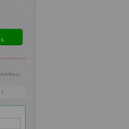
する
ータの中から、
た！