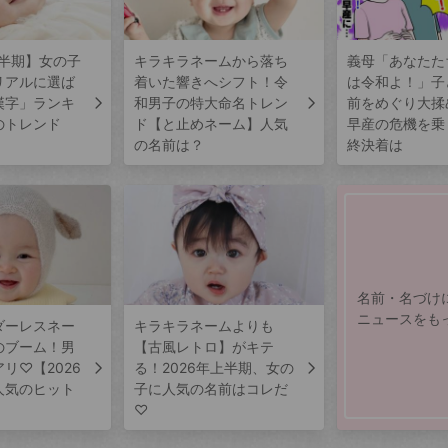
上半期】女の子
キラキラネームから落ち
義母「あなたた
リアルに選ば
着いた響きへシフト！令
は令和よ！」子
漢字」ランキ
和男子の特大命名トレン
前をめぐり大揉
のトレンド
ド【と止めネーム】人気
早産の危機を乗
の名前は？
終決着は
名前・名づけ
ニュースをも
ダーレスネー
キラキラネームよりも
のブーム！男
【古風レトロ】がキテ
リ♡【2026
る！2026年上半期、女の
人気のヒット
子に人気の名前はコレだ
♡