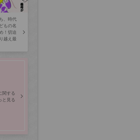
ち、時代
どもの名
め！切迫
り越え最
に関する
っと見る