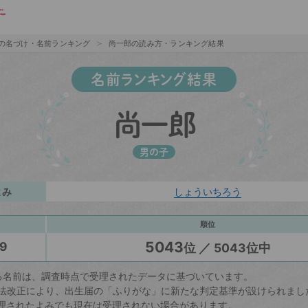
の名づけ・名前ランキング
尚一郎の読み方・ランキング結果
名前ランキング結果
尚一郎
男の子
よみ
しょういちろう
順位
5043
9
位 ／ 5043位中
る名前は、調査時点で受理されたデータに基づいています。
戸籍法改正により、出生届の「ふりがな」に新たな判定基準が設けられまし
理されたよみでも現在は受理されない場合があります。