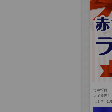
毎年恒例！
まで発表し
は！？ 【調