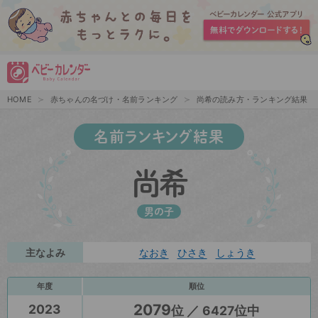
HOME
赤ちゃんの名づけ・名前ランキング
尚希の読み方・ランキング結果
名前ランキング結果
尚希
男の子
主なよみ
なおき
ひさき
しょうき
年度
順位
2079
2023
位 ／ 6427位中