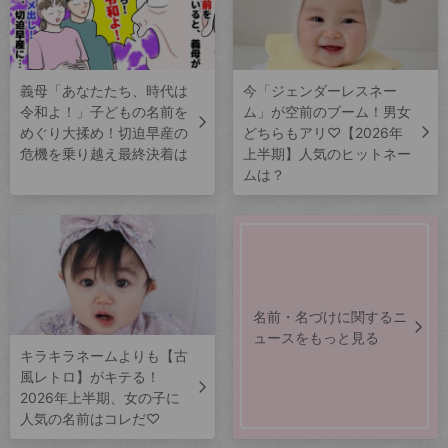
義母「あなたたち、時代は
今「ジェンダーレスネー
令和よ！」子どもの名前を
ム」が空前のブーム！男女
めぐり大揉め！切迫早産の
どちらもアリ♡【2026年
危機を乗り越え最終決着は
上半期】人気のヒットネー
ムは？
名前・名づけに関するニ
ュースをもっと見る
キラキラネームよりも【古
風レトロ】がキテる！
2026年上半期、女の子に
人気の名前はコレだ♡