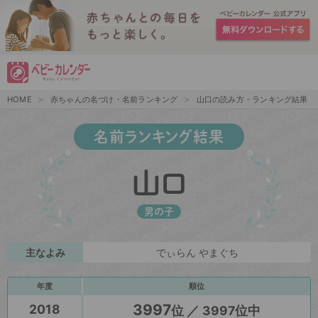
HOME
赤ちゃんの名づけ・名前ランキング
山口の読み方・ランキング結果
名前ランキング結果
山口
男の子
主なよみ
でぃらん やまぐち
年度
順位
3997
2018
位 ／ 3997位中