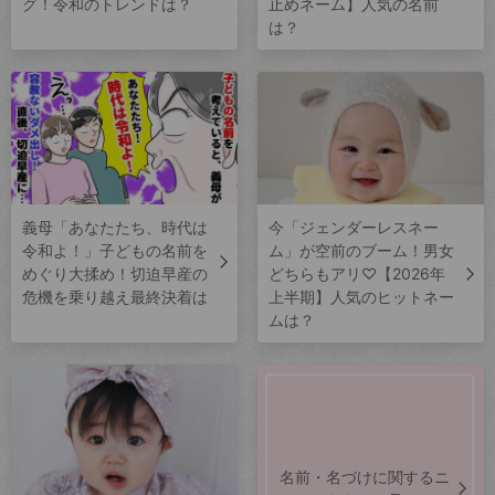
グ！令和のトレンドは？
止めネーム】人気の名前
は？
義母「あなたたち、時代は
今「ジェンダーレスネー
令和よ！」子どもの名前を
ム」が空前のブーム！男女
めぐり大揉め！切迫早産の
どちらもアリ♡【2026年
危機を乗り越え最終決着は
上半期】人気のヒットネー
ムは？
名前・名づけに関するニ