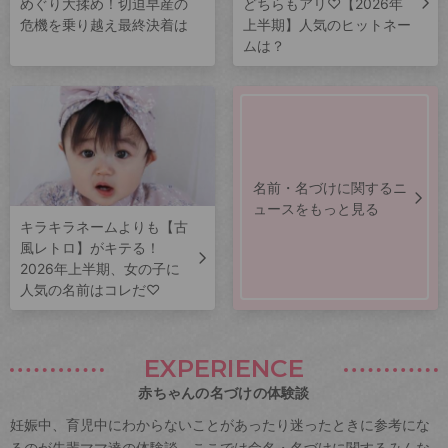
めぐり大揉め！切迫早産の
どちらもアリ♡【2026年
危機を乗り越え最終決着は
上半期】人気のヒットネー
ムは？
名前・名づけに関するニ
ュースをもっと見る
キラキラネームよりも【古
風レトロ】がキテる！
2026年上半期、女の子に
人気の名前はコレだ♡
EXPERIENCE
赤ちゃんの名づけの体験談
妊娠中、育児中にわからないことがあったり迷ったときに参考にな
るのが先輩ママ達の体験談。ここでは命名・名づけに関するみんな