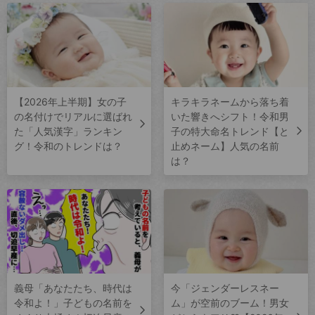
【2026年上半期】女の子
キラキラネームから落ち着
の名付けでリアルに選ばれ
いた響きへシフト！令和男
た「人気漢字」ランキン
子の特大命名トレンド【と
グ！令和のトレンドは？
止めネーム】人気の名前
は？
義母「あなたたち、時代は
今「ジェンダーレスネー
令和よ！」子どもの名前を
ム」が空前のブーム！男女