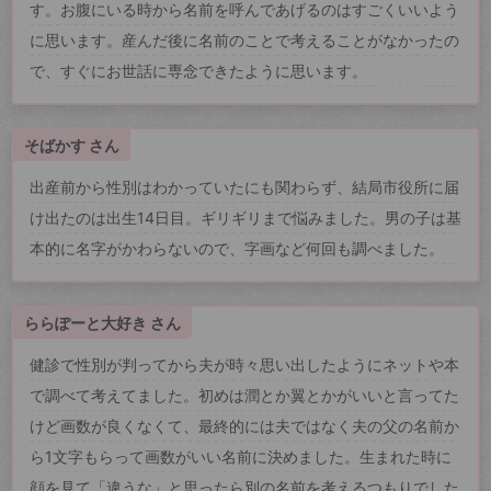
す。お腹にいる時から名前を呼んであげるのはすごくいいよう
に思います。産んだ後に名前のことで考えることがなかったの
で、すぐにお世話に専念できたように思います。
そばかす さん
出産前から性別はわかっていたにも関わらず、結局市役所に届
け出たのは出生14日目。ギリギリまで悩みました。男の子は基
本的に名字がかわらないので、字画など何回も調べました。
ららぽーと大好き さん
健診で性別が判ってから夫が時々思い出したようにネットや本
で調べて考えてました。初めは潤とか翼とかがいいと言ってた
けど画数が良くなくて、最終的には夫ではなく夫の父の名前か
ら1文字もらって画数がいい名前に決めました。生まれた時に
顔を見て「違うな」と思ったら別の名前を考えるつもりでした