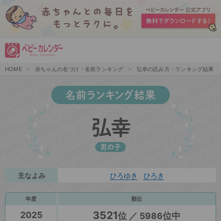
HOME
赤ちゃんの名づけ・名前ランキング
弘幸の読み方・ランキング結果
名前ランキング結果
弘幸
男の子
主なよみ
ひろゆき
ひろき
年度
順位
3521
2025
位 ／ 5986位中