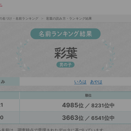
の名づけ・名前ランキング
彩葉の読み方・ランキング結果
名前ランキング結果
彩葉
男の子
よみ
いろは
あやは
順位
4985
1
位 ／ 8231位中
3663
20
位 ／ 6541位中
る名前は、調査時点で受理されたデータに基づいています。