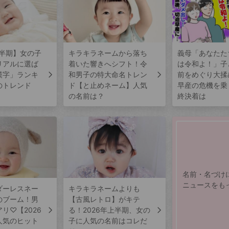
上半期】女の子
キラキラネームから落ち
義母「あなたた
リアルに選ば
着いた響きへシフト！令
は令和よ！」子
漢字」ランキ
和男子の特大命名トレン
前をめぐり大揉
のトレンド
ド【と止めネーム】人気
早産の危機を乗
の名前は？
終決着は
名前・名づけ
ニュースをも
ダーレスネー
キラキラネームよりも
のブーム！男
【古風レトロ】がキテ
リ♡【2026
る！2026年上半期、女の
人気のヒット
子に人気の名前はコレだ