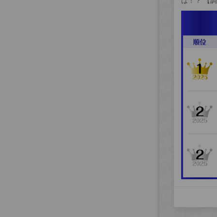
は！？ 【調