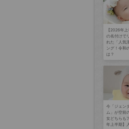
【2026年
の名付けで
れた「人気
ング！令和
は？
今「ジェン
ム」が空前
女どちらもア
年上半期】