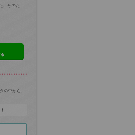
た。そのた
する
ータの中から、
た！