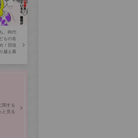
ち、時代
どもの名
め！切迫
り越え最
に関する
っと見る