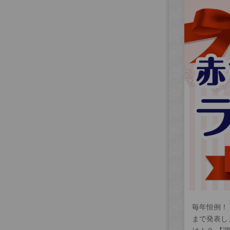
毎年恒例！
まで発表し