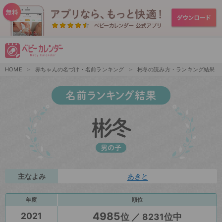
HOME
赤ちゃんの名づけ・名前ランキング
彬冬の読み方・ランキング結果
名前ランキング結果
彬冬
男の子
主なよみ
あきと
年度
順位
4985
2021
位 ／ 8231位中