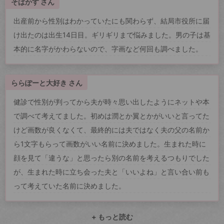
そばかす さん
出産前から性別はわかっていたにも関わらず、結局市役所に届
け出たのは出生14日目。ギリギリまで悩みました。男の子は基
本的に名字がかわらないので、字画など何回も調べました。
ららぽーと大好き さん
健診で性別が判ってから夫が時々思い出したようにネットや本
で調べて考えてました。初めは潤とか翼とかがいいと言ってた
けど画数が良くなくて、最終的には夫ではなく夫の父の名前か
ら1文字もらって画数がいい名前に決めました。生まれた時に
顔を見て「違うな」と思ったら別の名前を考えるつもりでした
が、生まれた時に立ち会った夫と「いいよね」と言い合い前も
って考えていた名前に決めました。
+ もっと読む