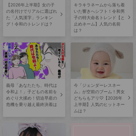
【2026年上半期】女の子
キラキラネームから落ち着
の名付けでリアルに選ばれ
いた響きへシフト！令和男
た「人気漢字」ランキン
子の特大命名トレンド【と
グ！令和のトレンドは？
止めネーム】人気の名前
は？
義母「あなたたち、時代は
今「ジェンダーレスネー
令和よ！」子どもの名前を
ム」が空前のブーム！男女
めぐり大揉め！切迫早産の
どちらもアリ♡【2026年
危機を乗り越え最終決着は
上半期】人気のヒットネー
ムは？