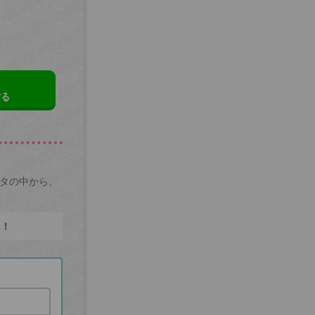
する
ータの中から、
た！