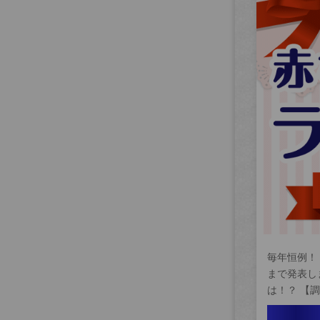
毎年恒例！
まで発表し
は！？ 【調