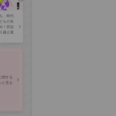
ち、時代
どもの名
め！切迫
り越え最
に関する
っと見る