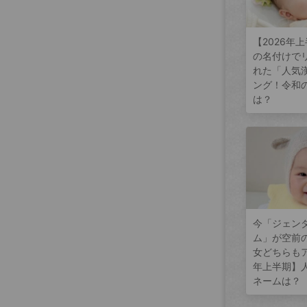
【2026年
の名付けで
れた「人気
ング！令和
は？
今「ジェン
ム」が空前
女どちらもア
年上半期】
ネームは？