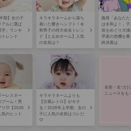
上半期】女の子
キラキラネームから落ち
義母「あなたた
リアルに選ば
着いた響きへシフト！令
は令和よ！」子
漢字」ランキ
和男子の特大命名トレン
前をめぐり大揉
のトレンド
ド【と止めネーム】人気
早産の危機を乗
の名前は？
終決着は
名前・名づけ
ニュースをも
ダーレスネー
キラキラネームよりも
のブーム！男
【古風レトロ】がキテ
リ♡【2026
る！2026年上半期、女の
人気のヒット
子に人気の名前はコレだ
♡