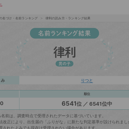
の名づけ・名前ランキング
律利の読み方・ランキング結果
名前ランキング結果
律利
男の子
よみ
りつと
順位
6541
20
位 ／ 6541位中
る名前は、調査時点で受理されたデータに基づいています。
戸籍法改正により、出生届の「ふりがな」に新たな判定基準が設けられまし
理されたよみでも現在は受理されない場合があります。