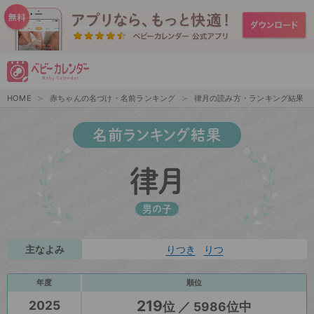
HOME
赤ちゃんの名づけ・名前ランキング
律月の読み方・ランキング結果
名前ランキング結果
律月
男の子
主なよみ
りつき
りつ
年度
順位
219
2025
位 ／ 5986位中