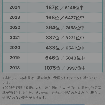
187
2024
位 ／ 6145位中
168
2023
位 ／ 6427位中
364
2022
位 ／ 7458位中
337
2021
位 ／ 8231位中
433
2020
位 ／ 6541位中
646
2019
位 ／ 5043位中
1075
2018
位 ／ 3997位中
※掲載している名前は、調査時点で受理されたデータに基づいてい
ます。
※2025年戸籍法改正により、出生届の「ふりがな」に新たな判定基
準が設けられました。そのため、過去に受理されたよみでも現在は
受理されない場合があります。