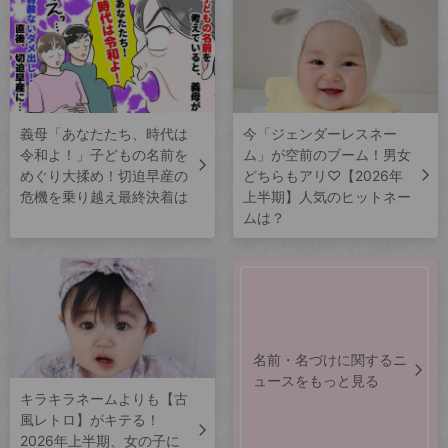
義母「あなたたち、時代は
今「ジェンダーレスネー
令和よ！」子どもの名前を
ム」が空前のブーム！男女
めぐり大揉め！切迫早産の
どちらもアリ♡【2026年
危機を乗り越え最終決着は
上半期】人気のヒットネー
ムは？
名前・名づけに関するニ
ュースをもっと見る
キラキラネームよりも【古
風レトロ】がキテる！
2026年上半期、女の子に