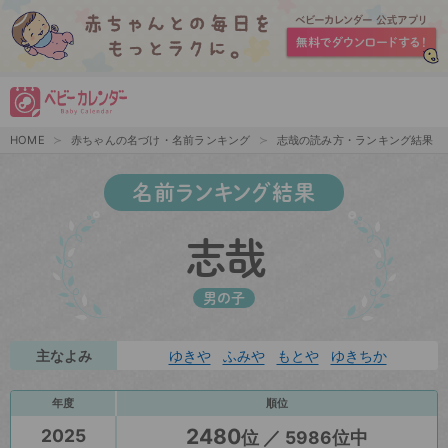
HOME
赤ちゃんの名づけ・名前ランキング
志哉の読み方・ランキング結果
名前ランキング結果
志哉
男の子
主なよみ
ゆきや
ふみや
もとや
ゆきちか
年度
順位
2480
2025
位 ／ 5986位中