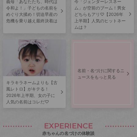
義母「あなたたち、時代は
今「ジェンダーレスネー
令和よ！」子どもの名前を
ム」が空前のブーム！男女
めぐり大揉め！切迫早産の
どちらもアリ♡【2026年
危機を乗り越え最終決着は
上半期】人気のヒットネー
ムは？
名前・名づけに関するニ
ュースをもっと見る
キラキラネームよりも【古
風レトロ】がキテる！
2026年上半期、女の子に
人気の名前はコレだ♡
EXPERIENCE
赤ちゃんの名づけの体験談