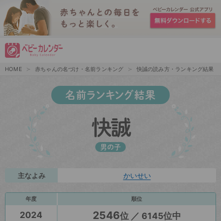
HOME
赤ちゃんの名づけ・名前ランキング
快誠の読み方・ランキング結果
名前ランキング結果
快誠
男の子
主なよみ
かいせい
年度
順位
2546
2024
位 ／ 6145位中