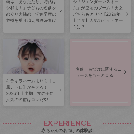
義母「あなたたち、時代は
今「ジェンダーレスネー
令和よ！」子どもの名前を
ム」が空前のブーム！男女
めぐり大揉め！切迫早産の
どちらもアリ♡【2026年
危機を乗り越え最終決着は
上半期】人気のヒットネー
ムは？
名前・名づけに関するニ
ュースをもっと見る
キラキラネームよりも【古
風レトロ】がキテる！
2026年上半期、女の子に
人気の名前はコレだ♡
EXPERIENCE
赤ちゃんの名づけの体験談