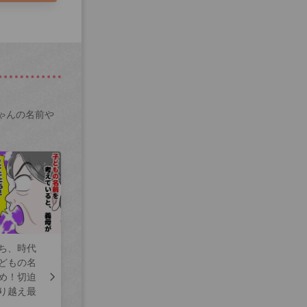
ゃんの名前や
ち、時代
どもの名
め！切迫
り越え最