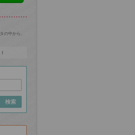
ータの中から、
た！
検索