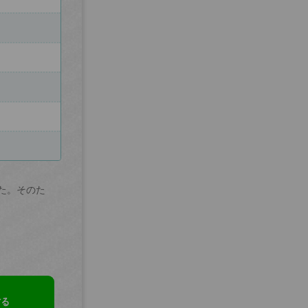
た。そのた
する