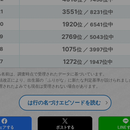
3551
1
位 ／ 8231位中
1920
20
位 ／ 6541位中
2769
9
位 ／ 5043位中
1075
8
位 ／ 3997位中
1272
7
位 ／ 1947位中
る名前は、調査時点で受理されたデータに基づいています。
戸籍法改正により、出生届の「ふりがな」に新たな判定基準が設けられまし
理されたよみでも現在は受理されない場合があります。
は行の名づけエピソードを読む
ェアする
ポストする
LINE