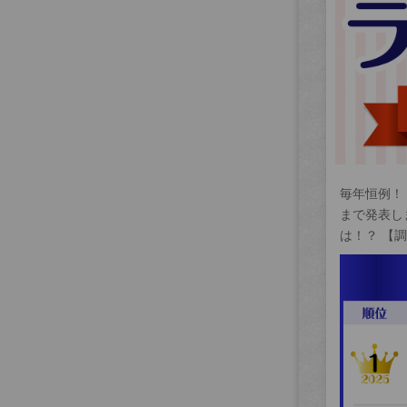
毎年恒例！
まで発表し
は！？ 【調