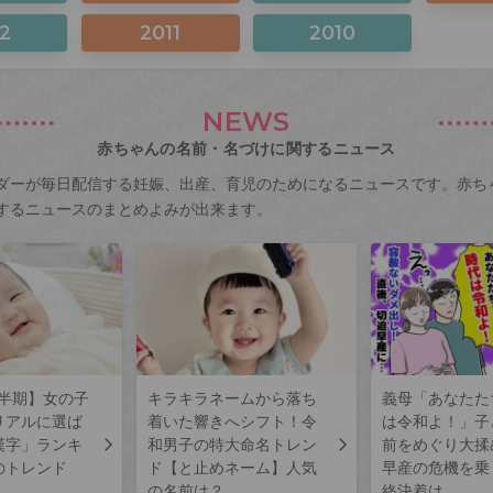
2
2011
2010
NEWS
赤ちゃんの名前・名づけに関するニュース
ダーが毎日配信する妊娠、出産、育児のためになるニュースです。赤ち
するニュースのまとめよみが出来ます。
上半期】女の子
キラキラネームから落ち
義母「あなたた
リアルに選ば
着いた響きへシフト！令
は令和よ！」子
漢字」ランキ
和男子の特大命名トレン
前をめぐり大揉
のトレンド
ド【と止めネーム】人気
早産の危機を乗
の名前は？
終決着は