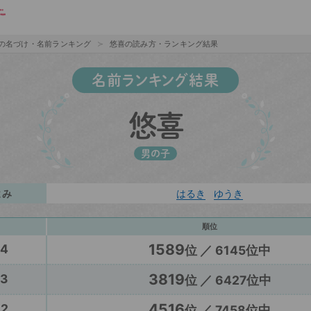
の名づけ・名前ランキング
悠喜の読み方・ランキング結果
名前ランキング結果
悠喜
男の子
よみ
はるき
ゆうき
順位
1589
24
位 ／ 6145位中
3819
23
位 ／ 6427位中
4516
22
位 ／ 7458位中