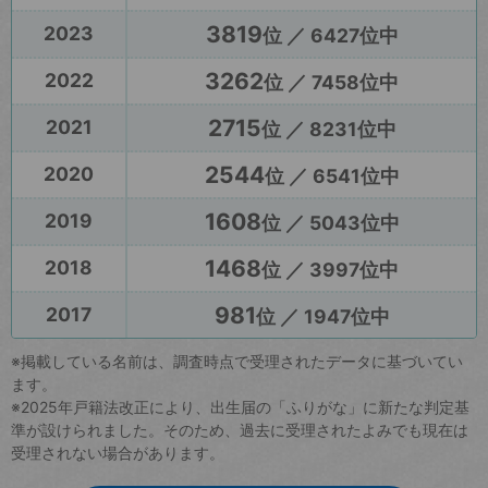
3819
2023
位 ／ 6427位中
3262
2022
位 ／ 7458位中
2715
2021
位 ／ 8231位中
2544
2020
位 ／ 6541位中
1608
2019
位 ／ 5043位中
1468
2018
位 ／ 3997位中
981
2017
位 ／ 1947位中
※掲載している名前は、調査時点で受理されたデータに基づいてい
ます。
※2025年戸籍法改正により、出生届の「ふりがな」に新たな判定基
準が設けられました。そのため、過去に受理されたよみでも現在は
受理されない場合があります。