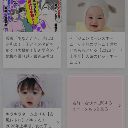
義母「あなたたち、時代は
今「ジェンダーレスネー
令和よ！」子どもの名前を
ム」が空前のブーム！男女
めぐり大揉め！切迫早産の
どちらもアリ♡【2026年
危機を乗り越え最終決着は
上半期】人気のヒットネー
ムは？
名前・名づけに関するニ
ュースをもっと見る
キラキラネームよりも【古
風レトロ】がキテる！
2026年上半期、女の子に