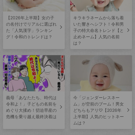
【2026年上半期】女の子
キラキラネームから落ち着
の名付けでリアルに選ばれ
いた響きへシフト！令和男
た「人気漢字」ランキン
子の特大命名トレンド【と
グ！令和のトレンドは？
止めネーム】人気の名前
は？
義母「あなたたち、時代は
今「ジェンダーレスネー
令和よ！」子どもの名前を
ム」が空前のブーム！男女
めぐり大揉め！切迫早産の
どちらもアリ♡【2026年
危機を乗り越え最終決着は
上半期】人気のヒットネー
ムは？