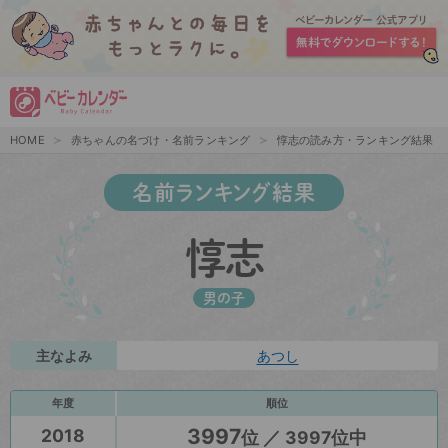
HOME
赤ちゃんの名づけ・名前ランキング
惇志の読み方・ランキング結果
名前ランキング結果
惇志
男の子
主なよみ
あつし
年度
順位
3997
2018
位 ／ 3997位中