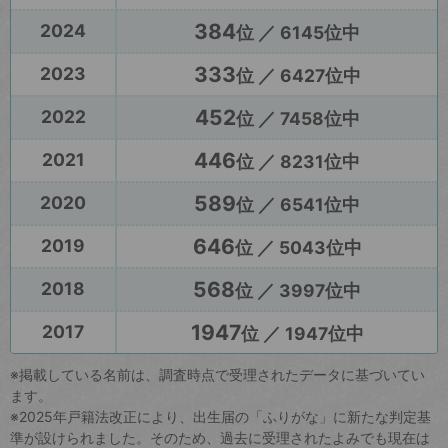
384
2024
位 ／ 6145位中
333
2023
位 ／ 6427位中
452
2022
位 ／ 7458位中
446
2021
位 ／ 8231位中
589
2020
位 ／ 6541位中
646
2019
位 ／ 5043位中
568
2018
位 ／ 3997位中
1947
2017
位 ／ 1947位中
※掲載している名前は、調査時点で受理されたデータに基づいてい
ます。
※2025年戸籍法改正により、出生届の「ふりがな」に新たな判定基
準が設けられました。そのため、過去に受理されたよみでも現在は