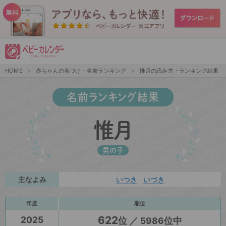
HOME
赤ちゃんの名づけ・名前ランキング
惟月の読み方・ランキング結果
名前ランキング結果
惟月
男の子
主なよみ
いつき
いづき
年度
順位
622
2025
位 ／ 5986位中