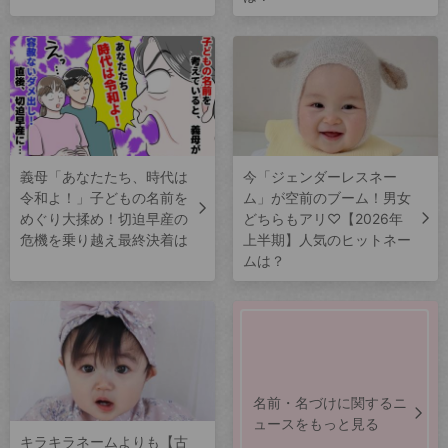
義母「あなたたち、時代は
今「ジェンダーレスネー
令和よ！」子どもの名前を
ム」が空前のブーム！男女
めぐり大揉め！切迫早産の
どちらもアリ♡【2026年
危機を乗り越え最終決着は
上半期】人気のヒットネー
ムは？
名前・名づけに関するニ
ュースをもっと見る
キラキラネームよりも【古