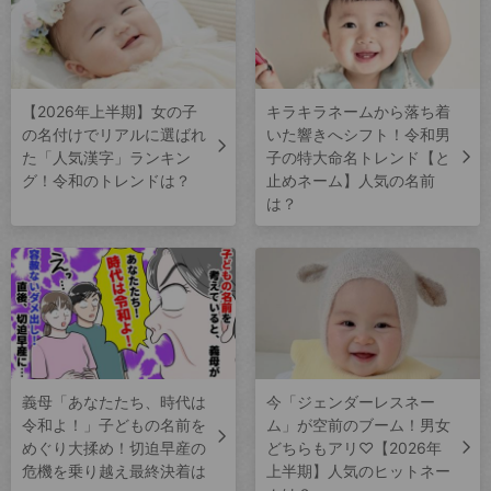
【2026年上半期】女の子
キラキラネームから落ち着
の名付けでリアルに選ばれ
いた響きへシフト！令和男
た「人気漢字」ランキン
子の特大命名トレンド【と
グ！令和のトレンドは？
止めネーム】人気の名前
は？
義母「あなたたち、時代は
今「ジェンダーレスネー
令和よ！」子どもの名前を
ム」が空前のブーム！男女
めぐり大揉め！切迫早産の
どちらもアリ♡【2026年
危機を乗り越え最終決着は
上半期】人気のヒットネー