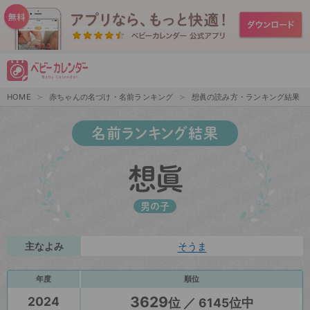
HOME
赤ちゃんの名づけ・名前ランキング
想眞の読み方・ランキング結果
名前ランキング結果
想眞
男の子
主なよみ
そうま
年度
順位
3629
2024
位 ／ 6145位中