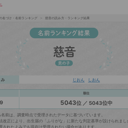
の名づけ・名前ランキング
慈音の読み方・ランキング結果
名前ランキング結果
慈音
男の子
よみ
じおん
しおん
順位
5043
9
位 ／ 5043位中
る名前は、調査時点で受理されたデータに基づいています。
戸籍法改正により、出生届の「ふりがな」に新たな判定基準が設けられまし
理されたよみでも現在は受理されない場合があります。