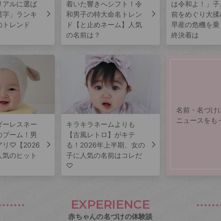
リアルに選ば
着いた響きへシフト！令
は令和よ！」子
漢字」ランキ
和男子の特大命名トレン
前をめぐり大揉
のトレンド
ド【と止めネーム】人気
早産の危機を乗
の名前は？
終決着は
名前・名づけ
ニュースをも
ダーレスネー
キラキラネームよりも
のブーム！男
【古風レトロ】がキテ
リ♡【2026
る！2026年上半期、女の
人気のヒット
子に人気の名前はコレだ
♡
EXPERIENCE
赤ちゃんの名づけの体験談