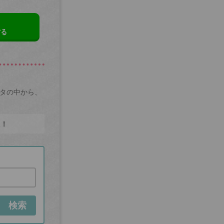
する
ータの中から、
た！
検索