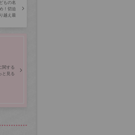
どもの名
め！切迫
り越え最
に関する
っと見る