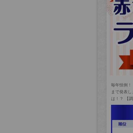
毎年恒例！
まで発表し
は！？ 【調