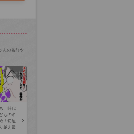
ゃんの名前や
ち、時代
どもの名
め！切迫
り越え最