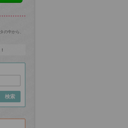
ータの中から、
た！
検索