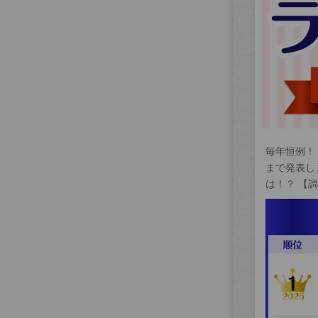
毎年恒例！
まで発表し
は！？ 【調