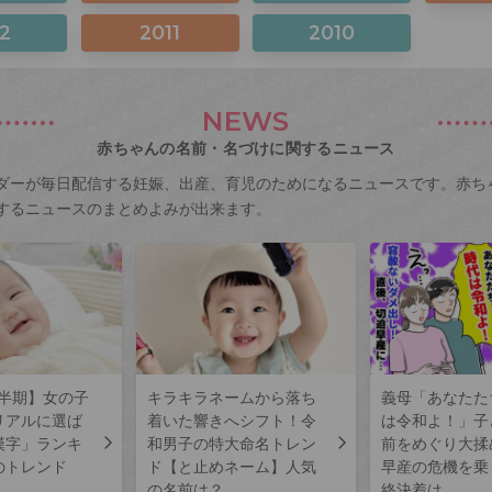
2
2011
2010
NEWS
赤ちゃんの名前・名づけに関するニュース
ダーが毎日配信する妊娠、出産、育児のためになるニュースです。赤ち
するニュースのまとめよみが出来ます。
上半期】女の子
キラキラネームから落ち
義母「あなたた
リアルに選ば
着いた響きへシフト！令
は令和よ！」子
漢字」ランキ
和男子の特大命名トレン
前をめぐり大揉
のトレンド
ド【と止めネーム】人気
早産の危機を乗
の名前は？
終決着は