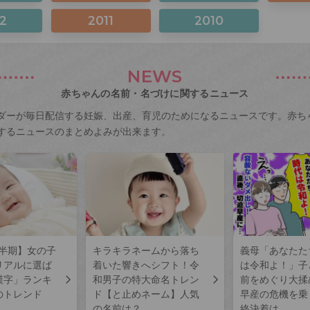
2
2011
2010
NEWS
赤ちゃんの名前・名づけに関するニュース
ダーが毎日配信する妊娠、出産、育児のためになるニュースです。赤ち
するニュースのまとめよみが出来ます。
上半期】女の子
キラキラネームから落ち
義母「あなたた
リアルに選ば
着いた響きへシフト！令
は令和よ！」子
漢字」ランキ
和男子の特大命名トレン
前をめぐり大揉
のトレンド
ド【と止めネーム】人気
早産の危機を乗
の名前は？
終決着は