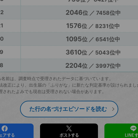
2046
22
位 ／ 7458位中
1576
1
位 ／ 8231位中
1095
20
位 ／ 6541位中
3610
9
位 ／ 5043位中
2204
8
位 ／ 3997位中
る名前は、調査時点で受理されたデータに基づいています。
戸籍法改正により、出生届の「ふりがな」に新たな判定基準が設けられまし
理されたよみでも現在は受理されない場合があります。
た行の名づけエピソードを読む
ェアする
ポストする
LINE