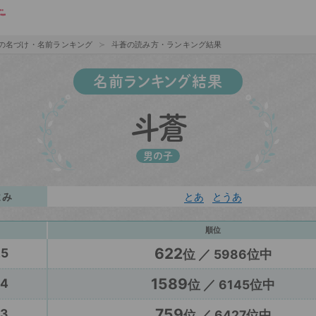
の名づけ・名前ランキング
斗蒼の読み方・ランキング結果
名前ランキング結果
斗蒼
男の子
よみ
とあ
とうあ
順位
622
25
位 ／ 5986位中
1589
24
位 ／ 6145位中
759
23
位 ／ 6427位中