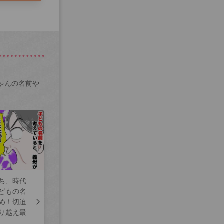
ゃんの名前や
ち、時代
どもの名
め！切迫
り越え最