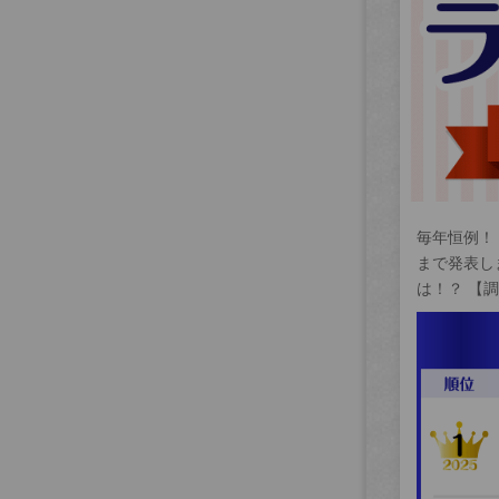
毎年恒例！
まで発表し
は！？ 【調