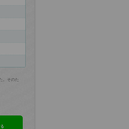
た。そのた
する