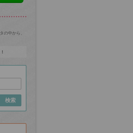
ータの中から、
た！
検索