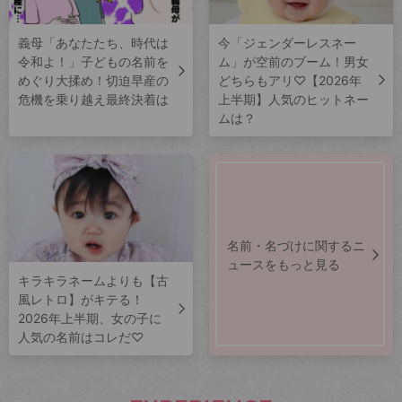
義母「あなたたち、時代は
今「ジェンダーレスネー
令和よ！」子どもの名前を
ム」が空前のブーム！男女
めぐり大揉め！切迫早産の
どちらもアリ♡【2026年
危機を乗り越え最終決着は
上半期】人気のヒットネー
ムは？
名前・名づけに関するニ
ュースをもっと見る
キラキラネームよりも【古
風レトロ】がキテる！
2026年上半期、女の子に
人気の名前はコレだ♡