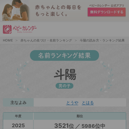
HOME
赤ちゃんの名づけ・名前ランキング
斗陽の読み方・ランキング結果
名前ランキング結果
斗陽
男の子
主なよみ
とうや
とはる
年度
順位
3521
2025
位 ／ 5986位中