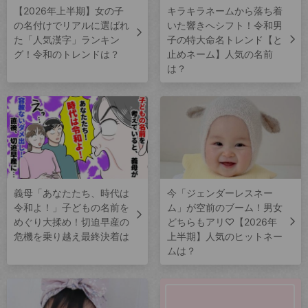
【2026年上半期】女の子
キラキラネームから落ち着
の名付けでリアルに選ばれ
いた響きへシフト！令和男
た「人気漢字」ランキン
子の特大命名トレンド【と
グ！令和のトレンドは？
止めネーム】人気の名前
は？
義母「あなたたち、時代は
今「ジェンダーレスネー
令和よ！」子どもの名前を
ム」が空前のブーム！男女
めぐり大揉め！切迫早産の
どちらもアリ♡【2026年
危機を乗り越え最終決着は
上半期】人気のヒットネー
ムは？