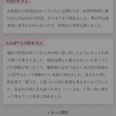
そばかす さん
出産前から性別はわかっていたにも関わらず、結局市役所に届
け出たのは出生14日目。ギリギリまで悩みました。男の子は基
本的に名字がかわらないので、字画など何回も調べました。
ららぽーと大好き さん
健診で性別が判ってから夫が時々思い出したようにネットや本
で調べて考えてました。初めは潤とか翼とかがいいと言ってた
けど画数が良くなくて、最終的には夫ではなく夫の父の名前か
ら1文字もらって画数がいい名前に決めました。生まれた時に
顔を見て「違うな」と思ったら別の名前を考えるつもりでした
が、生まれた時に立ち会った夫と「いいよね」と言い合い前も
って考えていた名前に決めました。
+ もっと読む