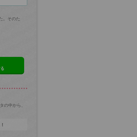
た。そのた
する
ータの中から、
た！