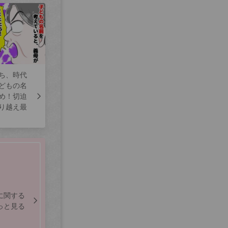
ち、時代
どもの名
め！切迫
り越え最
に関する
っと見る