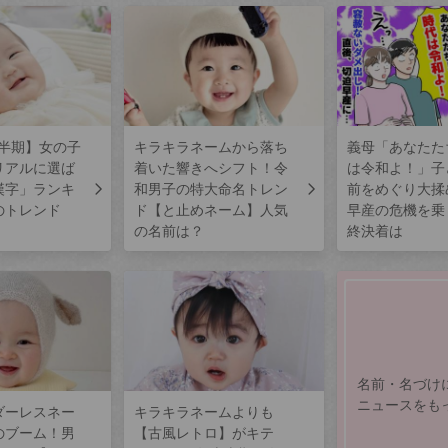
上半期】女の子
キラキラネームから落ち
義母「あなたた
リアルに選ば
着いた響きへシフト！令
は令和よ！」子
漢字」ランキ
和男子の特大命名トレン
前をめぐり大揉
のトレンド
ド【と止めネーム】人気
早産の危機を乗
の名前は？
終決着は
名前・名づけ
ニュースをも
ダーレスネー
キラキラネームよりも
のブーム！男
【古風レトロ】がキテ