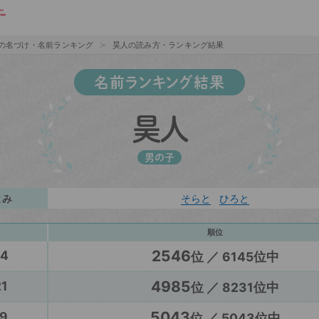
の名づけ・名前ランキング
昊人の読み方・ランキング結果
名前ランキング結果
昊人
男の子
よみ
そらと
ひろと
順位
2546
24
位 ／ 6145位中
4985
1
位 ／ 8231位中
5043
9
位 ／ 5043位中