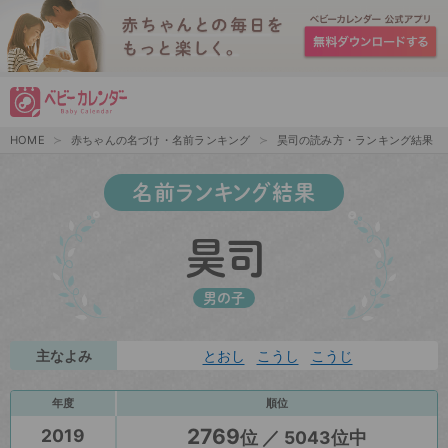
HOME
赤ちゃんの名づけ・名前ランキング
昊司の読み方・ランキング結果
名前ランキング結果
昊司
男の子
主なよみ
とおし
こうし
こうじ
年度
順位
2769
2019
位 ／ 5043位中