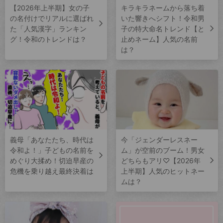
【2026年上半期】女の子
キラキラネームから落ち着
の名付けでリアルに選ばれ
いた響きへシフト！令和男
た「人気漢字」ランキン
子の特大命名トレンド【と
グ！令和のトレンドは？
止めネーム】人気の名前
は？
義母「あなたたち、時代は
今「ジェンダーレスネー
令和よ！」子どもの名前を
ム」が空前のブーム！男女
めぐり大揉め！切迫早産の
どちらもアリ♡【2026年
危機を乗り越え最終決着は
上半期】人気のヒットネー
ムは？