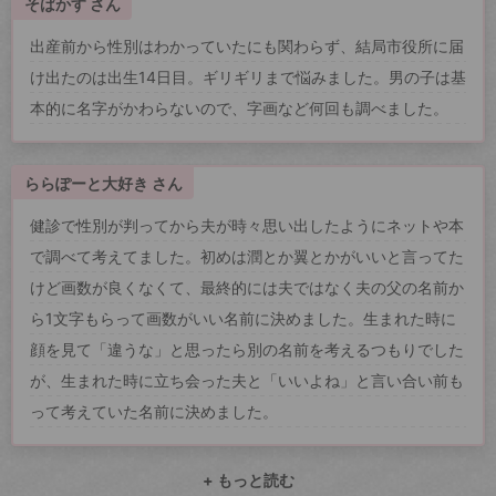
そばかす さん
出産前から性別はわかっていたにも関わらず、結局市役所に届
け出たのは出生14日目。ギリギリまで悩みました。男の子は基
本的に名字がかわらないので、字画など何回も調べました。
ららぽーと大好き さん
健診で性別が判ってから夫が時々思い出したようにネットや本
で調べて考えてました。初めは潤とか翼とかがいいと言ってた
けど画数が良くなくて、最終的には夫ではなく夫の父の名前か
ら1文字もらって画数がいい名前に決めました。生まれた時に
顔を見て「違うな」と思ったら別の名前を考えるつもりでした
が、生まれた時に立ち会った夫と「いいよね」と言い合い前も
って考えていた名前に決めました。
+ もっと読む