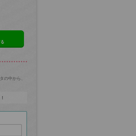
する
ータの中から、
た！