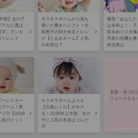
上半期】女の子
キラキラネームから落ち
義母「あなたた
リアルに選ば
着いた響きへシフト！令
は令和よ！」子
漢字」ランキ
和男子の特大命名トレン
前をめぐり大揉
のトレンド
ド【と止めネーム】人気
早産の危機を乗
の名前は？
終決着は
名前・名づけ
ニュースをも
ダーレスネー
キラキラネームよりも
のブーム！男
【古風レトロ】がキテ
リ♡【2026
る！2026年上半期、女の
人気のヒット
子に人気の名前はコレだ
♡