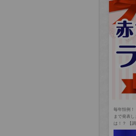
毎年恒例！
まで発表し
は！？ 【調