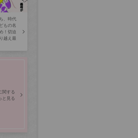
ち、時代
どもの名
め！切迫
り越え最
に関する
っと見る