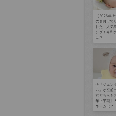
【2026年
の名付けで
れた「人気
ング！令和
は？
今「ジェン
ム」が空前
女どちらもア
年上半期】
ネームは？