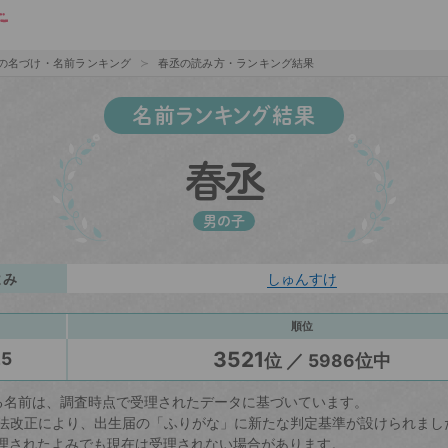
の名づけ・名前ランキング
春丞の読み方・ランキング結果
名前ランキング結果
春丞
男の子
よみ
しゅんすけ
順位
3521
25
位 ／ 5986位中
る名前は、調査時点で受理されたデータに基づいています。
戸籍法改正により、出生届の「ふりがな」に新たな判定基準が設けられまし
理されたよみでも現在は受理されない場合があります。