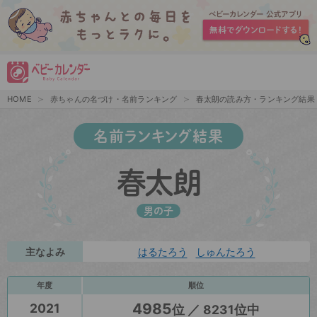
HOME
赤ちゃんの名づけ・名前ランキング
春太朗の読み方・ランキング結果
名前ランキング結果
春太朗
男の子
主なよみ
はるたろう
しゅんたろう
年度
順位
4985
2021
位 ／ 8231位中