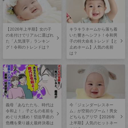
【2026年上半期】女の子
キラキラネームから落ち着
の名付けでリアルに選ばれ
いた響きへシフト！令和男
た「人気漢字」ランキン
子の特大命名トレンド【と
グ！令和のトレンドは？
止めネーム】人気の名前
は？
義母「あなたたち、時代は
今「ジェンダーレスネー
令和よ！」子どもの名前を
ム」が空前のブーム！男女
めぐり大揉め！切迫早産の
どちらもアリ♡【2026年
危機を乗り越え最終決着は
上半期】人気のヒットネー