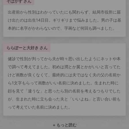
そばかす さん
出産前から性別はわかっていたにも関わらず、結局市役所に届
け出たのは出生14日目。ギリギリまで悩みました。男の子は基
本的に名字がかわらないので、字画など何回も調べました。
ららぽーと大好き さん
健診で性別が判ってから夫が時々思い出したようにネットや本
で調べて考えてました。初めは潤とか翼とかがいいと言ってた
けど画数が良くなくて、最終的には夫ではなく夫の父の名前か
ら1文字もらって画数がいい名前に決めました。生まれた時に
顔を見て「違うな」と思ったら別の名前を考えるつもりでした
が、生まれた時に立ち会った夫と「いいよね」と言い合い前も
って考えていた名前に決めました。
+ もっと読む