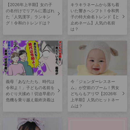
【2026年上半期】女の子
キラキラネームから落ち着
の名付けでリアルに選ばれ
いた響きへシフト！令和男
た「人気漢字」ランキン
子の特大命名トレンド【と
グ！令和のトレンドは？
止めネーム】人気の名前
は？
義母「あなたたち、時代は
今「ジェンダーレスネー
令和よ！」子どもの名前を
ム」が空前のブーム！男女
めぐり大揉め！切迫早産の
どちらもアリ♡【2026年
危機を乗り越え最終決着は
上半期】人気のヒットネー
ムは？