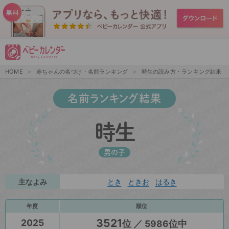
HOME
赤ちゃんの名づけ・名前ランキング
時生の読み方・ランキング結果
名前ランキング結果
時生
男の子
主なよみ
とき
ときお
はるき
年度
順位
3521
2025
位 ／ 5986位中