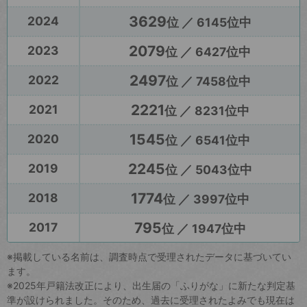
3629
2024
位 ／ 6145位中
2079
2023
位 ／ 6427位中
2497
2022
位 ／ 7458位中
2221
2021
位 ／ 8231位中
1545
2020
位 ／ 6541位中
2245
2019
位 ／ 5043位中
1774
2018
位 ／ 3997位中
795
2017
位 ／ 1947位中
※掲載している名前は、調査時点で受理されたデータに基づいてい
ます。
※2025年戸籍法改正により、出生届の「ふりがな」に新たな判定基
準が設けられました。そのため、過去に受理されたよみでも現在は