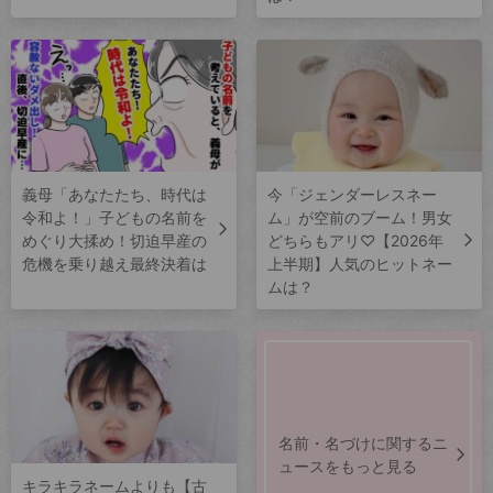
義母「あなたたち、時代は
今「ジェンダーレスネー
令和よ！」子どもの名前を
ム」が空前のブーム！男女
めぐり大揉め！切迫早産の
どちらもアリ♡【2026年
危機を乗り越え最終決着は
上半期】人気のヒットネー
ムは？
名前・名づけに関するニ
ュースをもっと見る
キラキラネームよりも【古