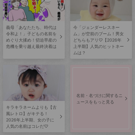
義母「あなたたち、時代は
今「ジェンダーレスネー
令和よ！」子どもの名前を
ム」が空前のブーム！男女
めぐり大揉め！切迫早産の
どちらもアリ♡【2026年
危機を乗り越え最終決着は
上半期】人気のヒットネー
ムは？
名前・名づけに関するニ
ュースをもっと見る
キラキラネームよりも【古
風レトロ】がキテる！
2026年上半期、女の子に
人気の名前はコレだ♡