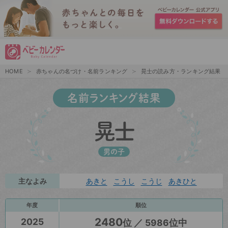
HOME
赤ちゃんの名づけ・名前ランキング
晃士の読み方・ランキング結果
名前ランキング結果
晃士
男の子
主なよみ
あきと
こうし
こうじ
あきひと
年度
順位
2480
2025
位 ／ 5986位中