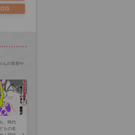
2013
ゃんの名前や
ち、時代
どもの名
め！切迫