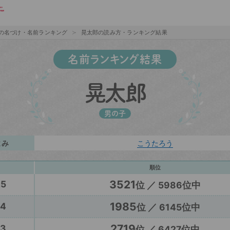
の名づけ・名前ランキング
晃太郎の読み方・ランキング結果
名前ランキング結果
晃太郎
男の子
よみ
こうたろう
順位
3521
25
位 ／ 5986位中
1985
24
位 ／ 6145位中
2719
23
位 ／ 6427位中