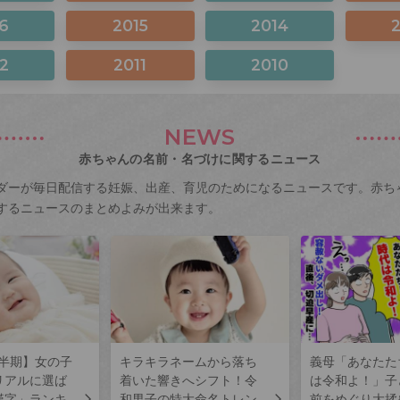
6
2015
2014
2
2011
2010
NEWS
赤ちゃんの名前・名づけに関するニュース
ダーが毎日配信する妊娠、出産、育児のためになるニュースです。赤ち
するニュースのまとめよみが出来ます。
上半期】女の子
キラキラネームから落ち
義母「あなたた
リアルに選ば
着いた響きへシフト！令
は令和よ！」子
漢字」ランキ
和男子の特大命名トレン
前をめぐり大揉