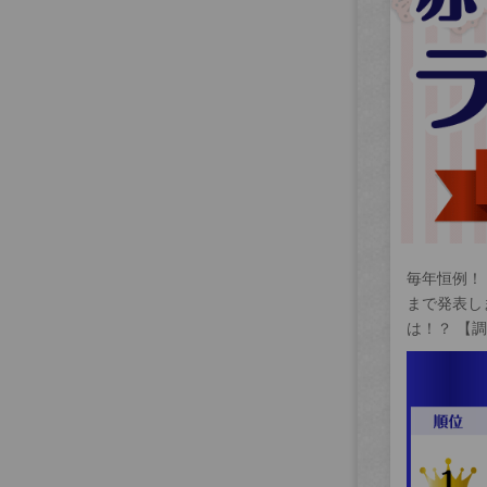
毎年恒例！
まで発表し
は！？ 【調