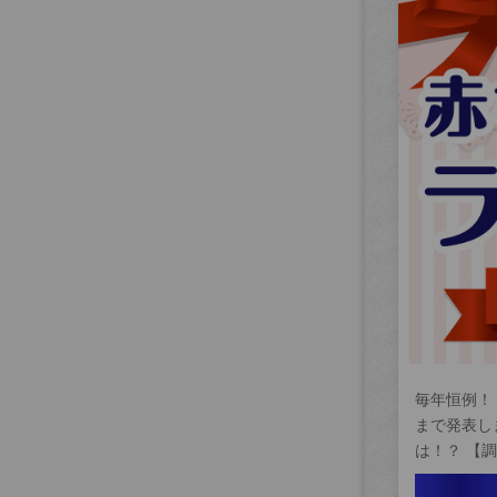
毎年恒例！
まで発表し
は！？ 【調