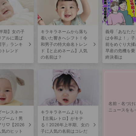
上半期】女の子
キラキラネームから落ち
義母「あなたた
リアルに選ば
着いた響きへシフト！令
は令和よ！」子
漢字」ランキ
和男子の特大命名トレン
前をめぐり大揉
のトレンド
ド【と止めネーム】人気
早産の危機を乗
の名前は？
終決着は
名前・名づけ
ニュースをも
ダーレスネー
キラキラネームよりも
のブーム！男
【古風レトロ】がキテ
リ♡【2026
る！2026年上半期、女の
人気のヒット
子に人気の名前はコレだ