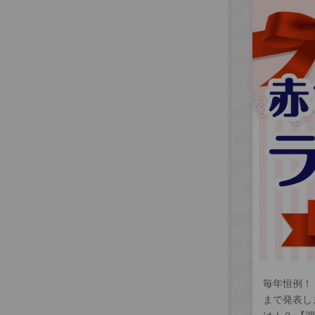
毎年恒例！
まで発表し