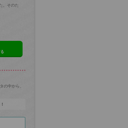
た。そのた
する
ータの中から、
た！