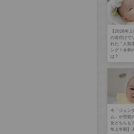
【2026年
の名付けで
れた「人気
ング！令和
は？
今「ジェン
ム」が空前
女どちらもア
年上半期】