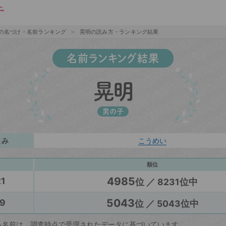
の名づけ・名前ランキング
晃明の読み方・ランキング結果
名前ランキング結果
晃明
男の子
よみ
こうめい
順位
4985
1
位 ／ 8231位中
5043
9
位 ／ 5043位中
る名前は、調査時点で受理されたデータに基づいています。