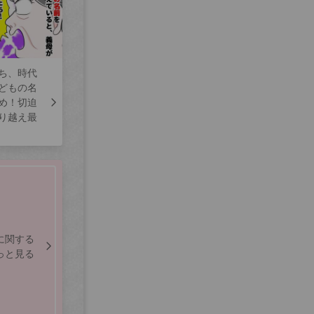
ち、時代
どもの名
め！切迫
り越え最
に関する
っと見る