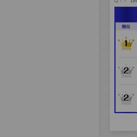
は！？ 【調