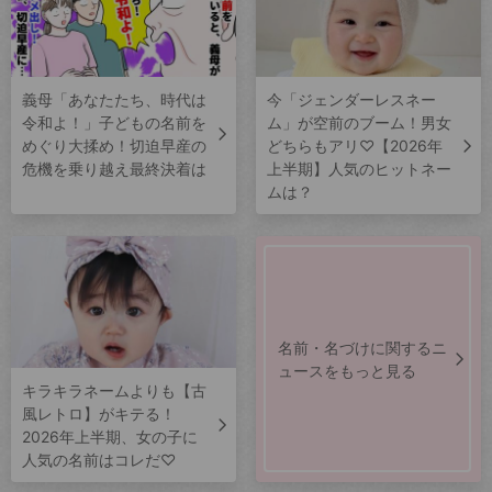
義母「あなたたち、時代は
今「ジェンダーレスネー
令和よ！」子どもの名前を
ム」が空前のブーム！男女
めぐり大揉め！切迫早産の
どちらもアリ♡【2026年
危機を乗り越え最終決着は
上半期】人気のヒットネー
ムは？
名前・名づけに関するニ
ュースをもっと見る
キラキラネームよりも【古
風レトロ】がキテる！
2026年上半期、女の子に
人気の名前はコレだ♡