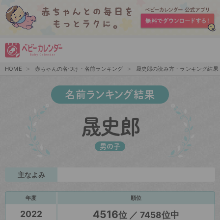
HOME
赤ちゃんの名づけ・名前ランキング
晟史郎の読み方・ランキング結果
名前ランキング結果
晟史郎
男の子
主なよみ
年度
順位
4516
2022
位 ／ 7458位中