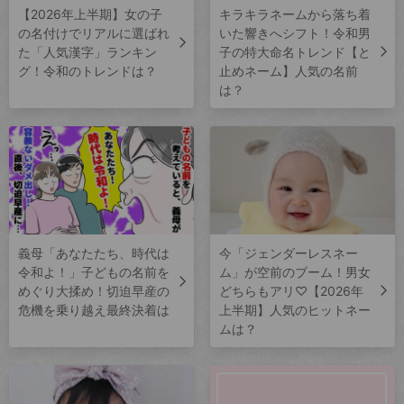
【2026年上半期】女の子
キラキラネームから落ち着
の名付けでリアルに選ばれ
いた響きへシフト！令和男
た「人気漢字」ランキン
子の特大命名トレンド【と
グ！令和のトレンドは？
止めネーム】人気の名前
は？
義母「あなたたち、時代は
今「ジェンダーレスネー
令和よ！」子どもの名前を
ム」が空前のブーム！男女
めぐり大揉め！切迫早産の
どちらもアリ♡【2026年
危機を乗り越え最終決着は
上半期】人気のヒットネー
ムは？