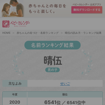
HOME
赤ちゃんの名づけ・名前ランキング
晴伍の読み方・ランキング結果
名前ランキング結果
晴伍
男の子
主なよみ
せいご
年度
順位
6541
2020
位 ／ 6541位中