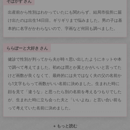
そばかす さん
出産前から性別はわかっていたにも関わらず、結局市役所に届
け出たのは出生14日目。ギリギリまで悩みました。男の子は基
本的に名字がかわらないので、字画など何回も調べました。
ららぽーと大好き さん
健診で性別が判ってから夫が時々思い出したようにネットや本
で調べて考えてました。初めは潤とか翼とかがいいと言ってた
けど画数が良くなくて、最終的には夫ではなく夫の父の名前か
ら1文字もらって画数がいい名前に決めました。生まれた時に
顔を見て「違うな」と思ったら別の名前を考えるつもりでした
が、生まれた時に立ち会った夫と「いいよね」と言い合い前も
って考えていた名前に決めました。
+ もっと読む