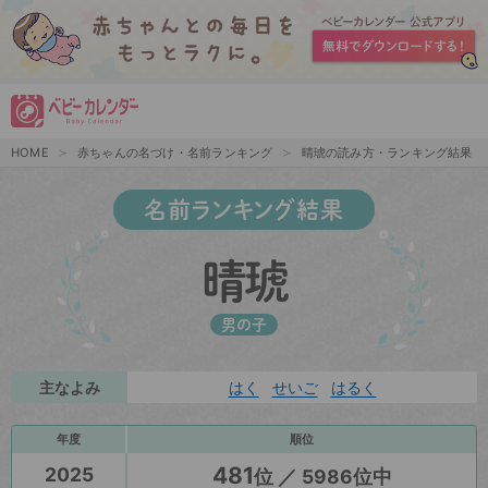
HOME
赤ちゃんの名づけ・名前ランキング
晴琥の読み方・ランキング結果
名前ランキング結果
晴琥
男の子
主なよみ
はく
せいご
はるく
年度
順位
481
2025
位 ／ 5986位中