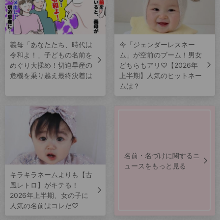
義母「あなたたち、時代は
今「ジェンダーレスネー
令和よ！」子どもの名前を
ム」が空前のブーム！男女
めぐり大揉め！切迫早産の
どちらもアリ♡【2026年
危機を乗り越え最終決着は
上半期】人気のヒットネー
ムは？
名前・名づけに関するニ
ュースをもっと見る
キラキラネームよりも【古
風レトロ】がキテる！
2026年上半期、女の子に
人気の名前はコレだ♡